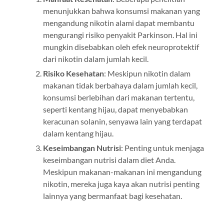
menunjukkan bahwa konsumsi makanan yang
mengandung nikotin alami dapat membantu
mengurangi risiko penyakit Parkinson. Hal ini
mungkin disebabkan oleh efek neuroprotektif
dari nikotin dalam jumlah kecil.
Risiko Kesehatan
: Meskipun nikotin dalam
makanan tidak berbahaya dalam jumlah kecil,
konsumsi berlebihan dari makanan tertentu,
seperti kentang hijau, dapat menyebabkan
keracunan solanin, senyawa lain yang terdapat
dalam kentang hijau.
Keseimbangan Nutrisi
: Penting untuk menjaga
keseimbangan nutrisi dalam diet Anda.
Meskipun makanan-makanan ini mengandung
nikotin, mereka juga kaya akan nutrisi penting
lainnya yang bermanfaat bagi kesehatan.