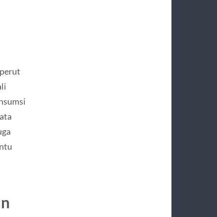
perut
li
onsumsi
ata
uga
antu
un