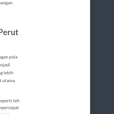
bangan
Perut
ngan pola
njadi
g lebih
at utama
eperti teh
mpercepat