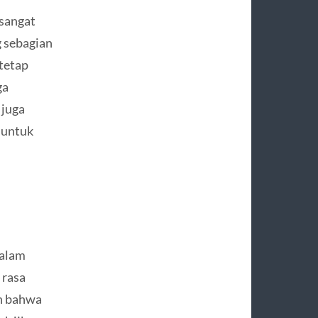
sangat
 sebagian
 tetap
ga
 juga
 untuk
dalam
 rasa
an bahwa