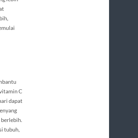
at
bih,
emulai
embantu
vitamin C
hari dapat
kenyang
berlebih.
si tubuh,