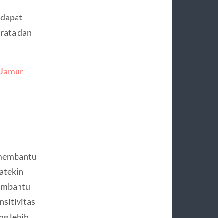
 dapat
rata dan
 Jamur
 membantu
atekin
membantu
sitivitas
ng lebih