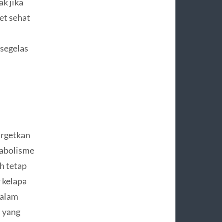
k jika
et sehat
 segelas
argetkan
tabolisme
h tetap
 kelapa
dalam
i yang