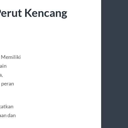
Perut Kencang
 Memiliki
ain
a,
 peran
katkan
aan dan