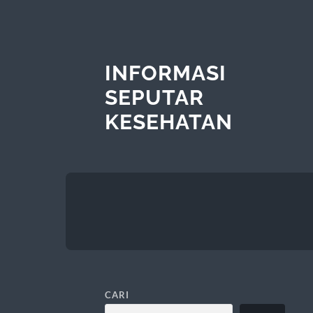
INFORMASI
SEPUTAR
KESEHATAN
CARI