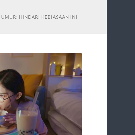
UMUR: HINDARI KEBIASAAN INI