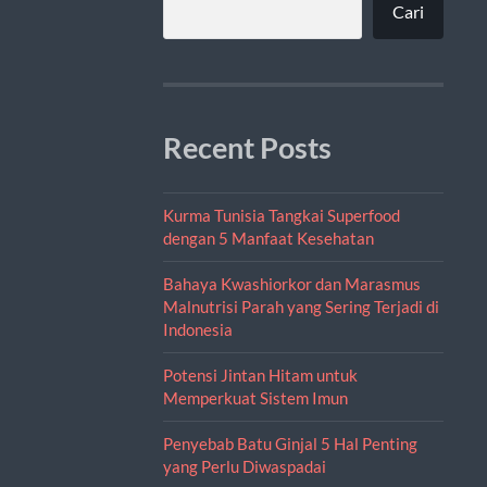
Cari
Recent Posts
Kurma Tunisia Tangkai Superfood
dengan 5 Manfaat Kesehatan
Bahaya Kwashiorkor dan Marasmus
Malnutrisi Parah yang Sering Terjadi di
Indonesia
Potensi Jintan Hitam untuk
Memperkuat Sistem Imun
Penyebab Batu Ginjal 5 Hal Penting
yang Perlu Diwaspadai