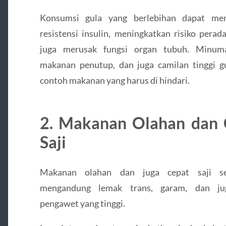
Konsumsi gula yang berlebihan dapat me
resistensi insulin, meningkatkan risiko perad
juga merusak fungsi organ tubuh. Minum
makanan penutup, dan juga camilan tinggi g
contoh makanan yang harus di hindari.
2. Makanan Olahan dan 
Saji
Makanan olahan dan juga cepat saji se
mengandung lemak trans, garam, dan ju
pengawet yang tinggi.