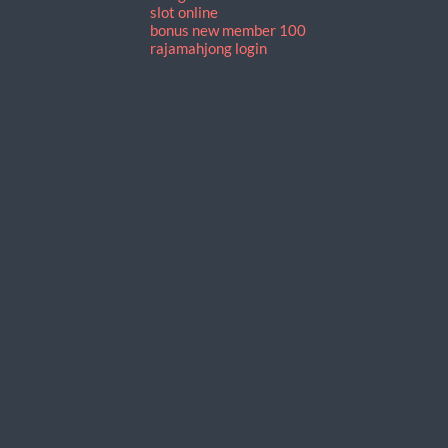
slot online
bonus new member 100
rajamahjong login