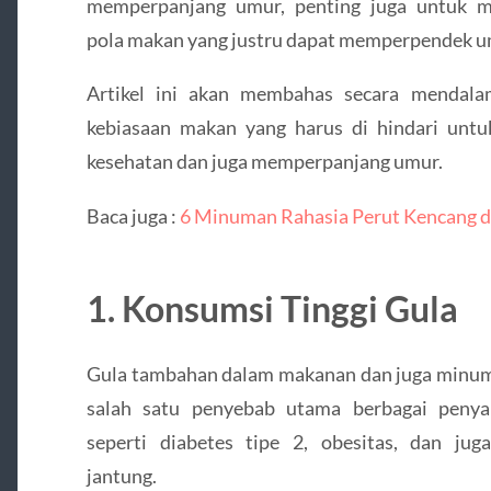
memperpanjang umur, penting juga untuk m
pola makan yang justru dapat memperpendek u
Artikel ini akan membahas secara mendala
kebiasaan makan yang harus di hindari unt
kesehatan dan juga memperpanjang umur.
Baca juga :
6 Minuman Rahasia Perut Kencang d
1. Konsumsi Tinggi Gula
Gula tambahan dalam makanan dan juga minu
salah satu penyebab utama berbagai penyak
seperti diabetes tipe 2, obesitas, dan jug
jantung.