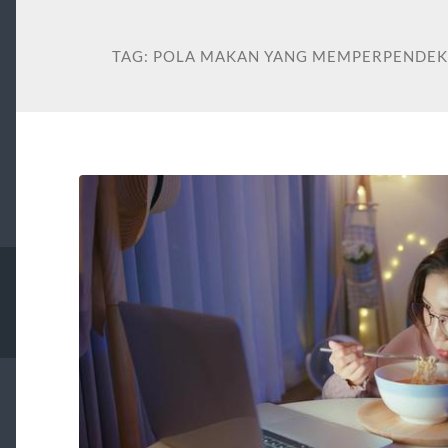
TAG:
POLA MAKAN YANG MEMPERPENDEK 