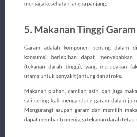
menjaga kesehatan jangka panjang.
5. Makanan Tinggi Garam
Garam adalah komponen penting dalam die
konsumsi berlebihan dapat menyebabkan h
(tekanan darah tinggi), yang merupakan fak
utama untuk penyakit jantung dan stroke.
Makanan olahan, camilan asin, dan juga mak
saji sering kali mengandung garam dalam juml
Mengurangi asupan garam dan memilih maka
dapat membantu menjaga tekanan darah tetap 