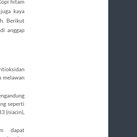
 Kopi hitam
juga kaya
h. Berikut
 di anggap
tioksidan
u melawan
ngandung
ng seperti
3 (niacin),
m dapat