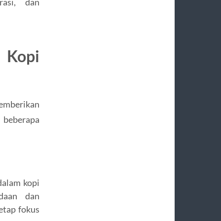
rasi, dan
 Kopi
memberikan
h beberapa
dalam kopi
daan dan
etap fokus