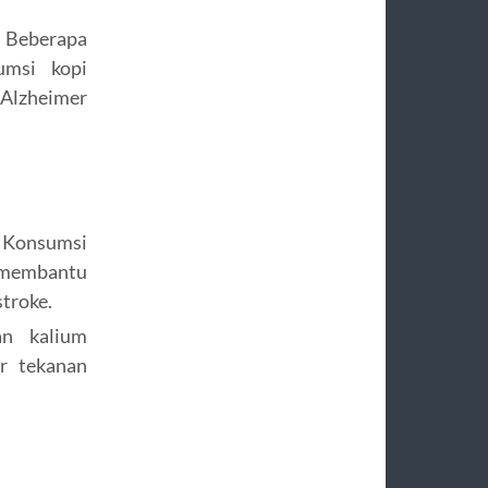
Beberapa
umsi kopi
 Alzheimer
Konsumsi
t membantu
troke.
n kalium
r tekanan