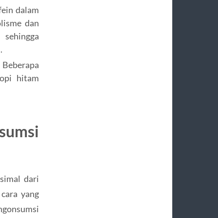
ein dalam
lisme dan
ehingga
.
Beberapa
opi hitam
sumsi
imal dari
 cara yang
engonsumsi