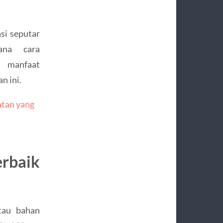
si seputar
ana cara
 manfaat
n ini.
atan yang
erbaik
tau bahan