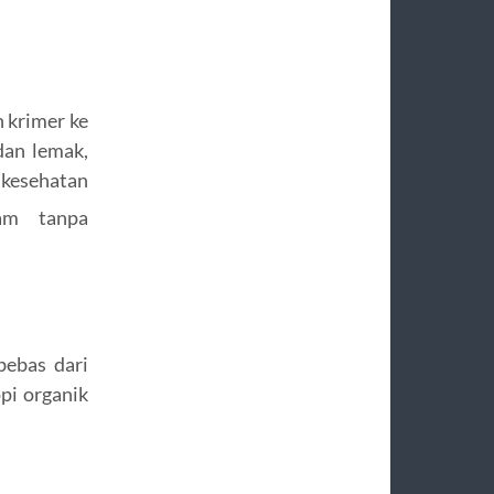
 krimer ke
dan lemak,
esehatan
am tanpa
bebas dari
pi organik