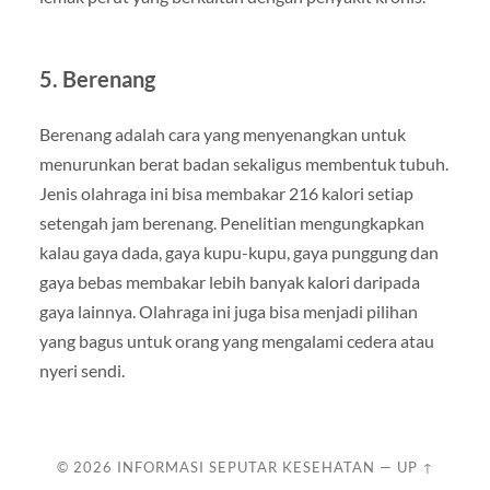
5. Berenang
Berenang adalah cara yang menyenangkan untuk
menurunkan berat badan sekaligus membentuk tubuh.
Jenis olahraga ini bisa membakar 216 kalori setiap
setengah jam berenang. Penelitian mengungkapkan
kalau gaya dada, gaya kupu-kupu, gaya punggung dan
gaya bebas membakar lebih banyak kalori daripada
gaya lainnya. Olahraga ini juga bisa menjadi pilihan
yang bagus untuk orang yang mengalami cedera atau
nyeri sendi.
© 2026
INFORMASI SEPUTAR KESEHATAN
—
UP ↑