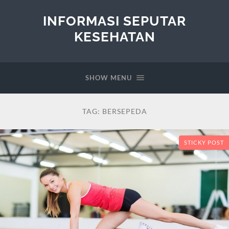
INFORMASI SEPUTAR
KESEHATAN
SHOW MENU
TAG:
BERSEPEDA
STICKY POST