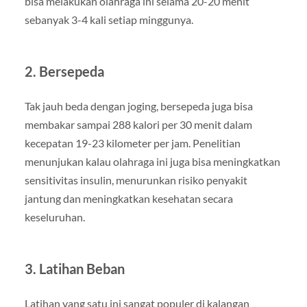
bisa melakukan olahraga ini selama 20-20 menit
sebanyak 3-4 kali setiap minggunya.
2. Bersepeda
Tak jauh beda dengan joging, bersepeda juga bisa
membakar sampai 288 kalori per 30 menit dalam
kecepatan 19-23 kilometer per jam. Penelitian
menunjukan kalau olahraga ini juga bisa meningkatkan
sensitivitas insulin, menurunkan risiko penyakit
jantung dan meningkatkan kesehatan secara
keseluruhan.
3. Latihan Beban
Latihan yang satu ini sangat populer di kalangan